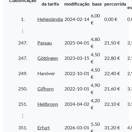
Classificação
da tarifa
modificação
base
percorrida
es
6,00
1.
Heligolândia
2024-02-14
0,00 €
0,
€
⋮
4,80
247.
Passau
2025-04-01
21,50 €
3,
€
4,50
247.
Göttingen
2023-03-15
22,80 €
2,
€
4,50
249.
Hanôver
2022-10-01
22,40 €
2,
€
4,90
250.
Gifhorn
2022-10-01
21,60 €
3,
€
4,20
251.
Heilbronn
2024-04-02
22,10 €
3,
€
⋮
5,50
351.
Erfurt
2026-03-01
31,20 €
4,
€