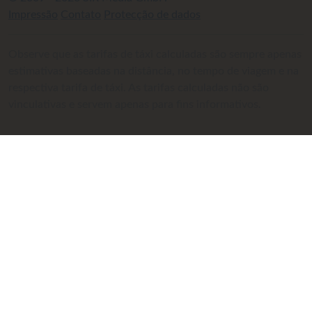
Impressão
Contato
Protecção de dados
Observe que as tarifas de táxi calculadas são sempre apenas
estimativas baseadas na distância, no tempo de viagem e na
respectiva tarifa de táxi. As tarifas calculadas não são
vinculativas e servem apenas para fins informativos.