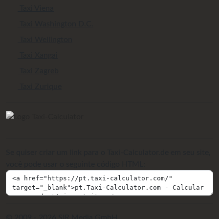
Taxi Viena
Taxi Washington D.C.
Taxi Wellington
Taxi Xangai
Taxi Zagreb
Taxi Zurique
Se quiser criar um link para o Taxi-Calculator.de em seu site,
você pode usar o seguinte código HTML:
© 2009 - 2026 SIR Media GmbH