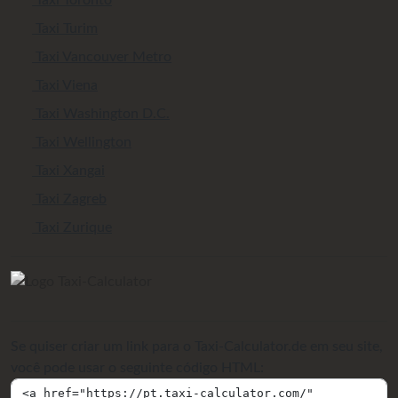
Taxi Turim
Taxi Vancouver Metro
Taxi Viena
Taxi Washington D.C.
Taxi Wellington
Taxi Xangai
Taxi Zagreb
Taxi Zurique
Se quiser criar um link para o Taxi-Calculator.de em seu site,
você pode usar o seguinte código HTML: