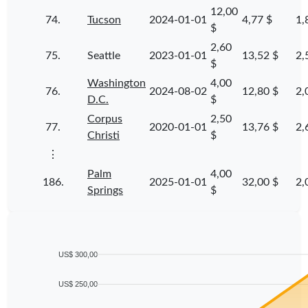
12,00
74.
Tucson
2024-01-01
4,77 $
1,
$
2,60
75.
Seattle
2023-01-01
13,52 $
2,
$
Washington
4,00
76.
2024-08-02
12,80 $
2,
D.C.
$
Corpus
2,50
77.
2020-01-01
13,76 $
2,
Christi
$
⋮
Palm
4,00
186.
2025-01-01
32,00 $
2,
Springs
$
US$ 300,00
US$ 250,00