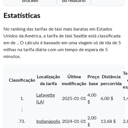
drucken
do relatório
Estatísticas
No ranking das tarifas de táxi mais baratas em Estados
Unidos da América, a tarifa de táxi Seattle está classificada
em
de
.
. O cálculo é baseado em uma viagem só de ida de 5
milhas na tarifa diária com um tempo de espera de 5
minutos.
T
Localização
Última
Preço
Distância
Classificação
da tarifa
modificação
base
percorrida
es
Lafayette
4,00
1.
2025-01-01
6,00 $
1,
(LA)
$
⋮
2,00
73.
Indianápolis
2024-01-01
13,68 $
2,
$