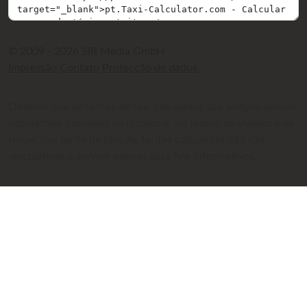
© 2009 - 2026 SIR Media GmbH
Impressão
Contato
Protecção de dados
Observe que as tarifas de táxi calculadas são sempre apenas
estimativas baseadas na distância, no tempo de viagem e na
respectiva tarifa de táxi. As tarifas calculadas não são
vinculativas e servem apenas para fins informativos.