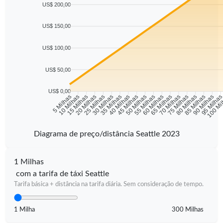
US$ 200,00
US$ 150,00
US$ 100,00
US$ 50,00
US$ 0,00
10 Milhas
15 Milhas
20 Milhas
25 Milhas
30 Milhas
35 Milhas
40 Milhas
45 Milhas
50 Milhas
55 Milhas
60 Milhas
65 Milhas
70 Milhas
75 Milhas
80 Milhas
85 Milhas
90 Milhas
95 Milha
5 Milhas
100 Mi
Diagrama de preço/distância Seattle 2023
1 Milhas
com a tarifa de táxi Seattle
Tarifa básica + distância na tarifa diária. Sem consideração de tempo.
1 Milha
300 Milhas