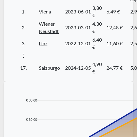
3,80
1.
Viena
2023-06-01
6,49 €
2,9
€
Wiener
4,30
2.
2023-03-01
12,48 €
2,6
Neustadt
€
6,40
3.
Linz
2022-12-01
11,60 €
2,5
€
⋮
4,90
17.
Salzburgo
2024-12-05
24,77 €
5,0
€
€ 80,00
€ 60,00