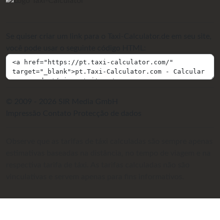
Se quiser criar um link para o Taxi-Calculator.de em seu site,
você pode usar o seguinte código HTML:
© 2009 - 2026 SIR Media GmbH
Impressão
Contato
Protecção de dados
Observe que as tarifas de táxi calculadas são sempre apenas
estimativas baseadas na distância, no tempo de viagem e na
respectiva tarifa de táxi. As tarifas calculadas não são
vinculativas e servem apenas para fins informativos.