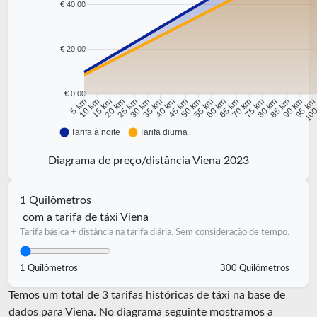
€ 40,00
€ 20,00
€ 0,00
10 km
15 km
20 km
25 km
30 km
35 km
40 km
45 km
50 km
55 km
60 km
65 km
70 km
75 km
80 km
85 km
90 km
95 k
5 km
100
Tarifa à noite
Tarifa diurna
Diagrama de preço/distância Viena 2023
1 Quilômetros
com a tarifa de táxi Viena
Tarifa básica + distância na tarifa diária. Sem consideração de tempo.
1 Quilômetros
300 Quilômetros
Temos um total de 3 tarifas históricas de táxi na base de
dados para Viena. No diagrama seguinte mostramos a