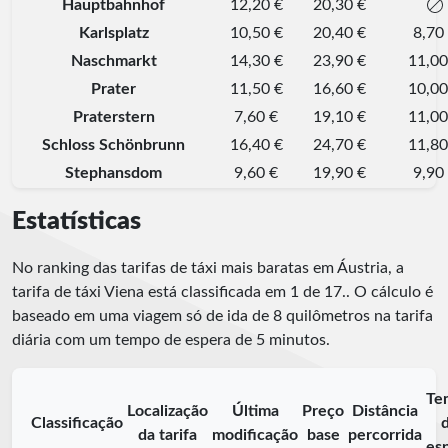
Hauptbahnhof
12,20 €
20,30 €
Karlsplatz
10,50 €
20,40 €
8,70
Naschmarkt
14,30 €
23,90 €
11,00
Prater
11,50 €
16,60 €
10,00
Praterstern
7,60 €
19,10 €
11,00
Schloss Schönbrunn
16,40 €
24,70 €
11,80
Stephansdom
9,60 €
19,90 €
9,90
Estatísticas
No ranking das tarifas de táxi mais baratas em Áustria, a
tarifa de táxi Viena está classificada em
1
de
17
.
. O cálculo é
baseado em uma viagem só de ida de 8 quilômetros na tarifa
diária com um tempo de espera de 5 minutos.
Te
Localização
Última
Preço
Distância
Classificação
da tarifa
modificação
base
percorrida
es