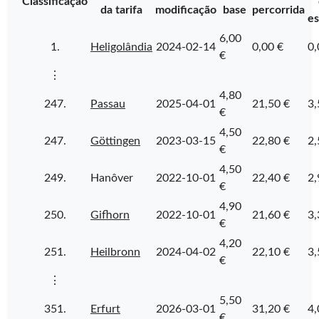
Classificação
da tarifa
modificação
base
percorrida
es
6,00
1.
Heligolândia
2024-02-14
0,00 €
0,
€
⋮
4,80
247.
Passau
2025-04-01
21,50 €
3,
€
4,50
247.
Göttingen
2023-03-15
22,80 €
2,
€
4,50
249.
Hanôver
2022-10-01
22,40 €
2,
€
4,90
250.
Gifhorn
2022-10-01
21,60 €
3,
€
4,20
251.
Heilbronn
2024-04-02
22,10 €
3,
€
⋮
5,50
351.
Erfurt
2026-03-01
31,20 €
4,
€