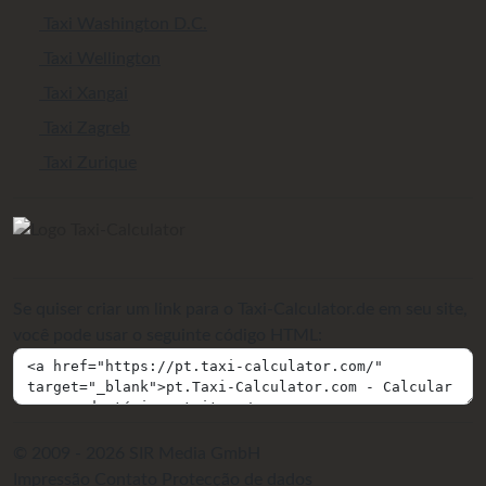
Taxi Washington D.C.
Taxi Wellington
Taxi Xangai
Taxi Zagreb
Taxi Zurique
Se quiser criar um link para o Taxi-Calculator.de em seu site,
você pode usar o seguinte código HTML:
© 2009 - 2026 SIR Media GmbH
Impressão
Contato
Protecção de dados