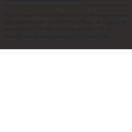
Observe que as tarifas de táxi calculadas são sempre apenas
estimativas baseadas na distância, no tempo de viagem e na
respectiva tarifa de táxi. As tarifas calculadas não são
vinculativas e servem apenas para fins informativos.