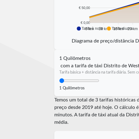
€ 50,00
€ 0,00
Tarifa à noite
Tarifa diurna
5 km
10 km
15 km
20 km
Diagrama de preço/distância D
1 Quilômetros
com a tarifa de táxi Distrito de We
Tarifa básica + distância na tarifa diária. Sem
1 Quilômetros
Temos um total de 3 tarifas históricas
preço desde 2019 até hoje. O cálculo 
minutos.
A tarifa de táxi atual da Dist
média.