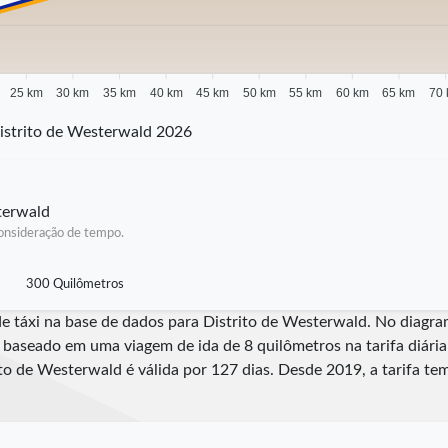
25 km
30 km
35 km
40 km
45 km
50 km
55 km
60 km
65 km
70
istrito de Westerwald 2026
sterwald
 consideração de tempo.
300 Quilômetros
 de táxi na base de dados para Distrito de Westerwald. No diag
é baseado em uma viagem de ida de 8 quilômetros na tarifa diár
rito de Westerwald é válida por
127
dias. Desde
2019
, a tarifa t