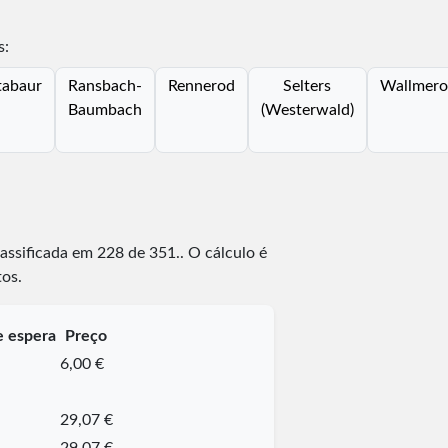
s:
abaur
Ransbach-
Rennerod
Selters
Wallmero
Baumbach
(Westerwald)
lassificada em
228
de
351
.
. O cálculo é
os.
 espera
Preço
6,00 €
29,07 €
29,07 €