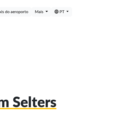
xis do aeroporto
Mais
PT
m Selters