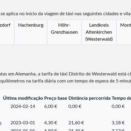
se aplica no início da viagem de táxi nas seguintes cidades e vila
zdorf
Hachenburg
Höhr-
Landkreis
Mont
Grenzhausen
Altenkirchen
(Westerwald)
atas em Alemanha, a tarifa de táxi Distrito de Westerwald está c
quilômetros na tarifa diária com um tempo de espera de 5 minut
Última modificação
Preço base
Distância percorrida
Tempo de
2024-02-14
6,00 €
0,00 €
0,00 €
n
2023-03-01
4,30 €
21,60 €
3,18 €
2024-01-01
4,50 €
21,40 €
3,17 €