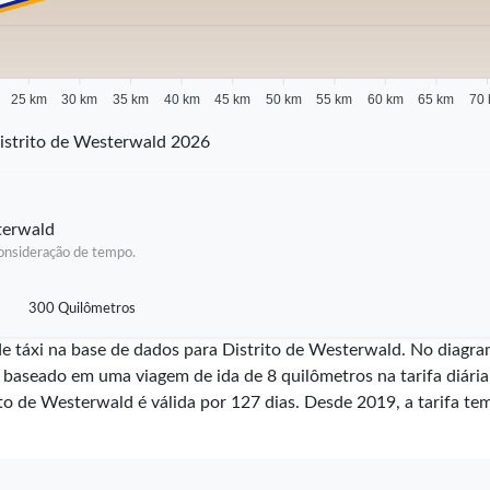
25 km
30 km
35 km
40 km
45 km
50 km
55 km
60 km
65 km
70
istrito de Westerwald 2026
sterwald
 consideração de tempo.
300 Quilômetros
 de táxi na base de dados para Distrito de Westerwald. No diag
é baseado em uma viagem de ida de 8 quilômetros na tarifa diár
rito de Westerwald é válida por
127
dias. Desde
2019
, a tarifa t