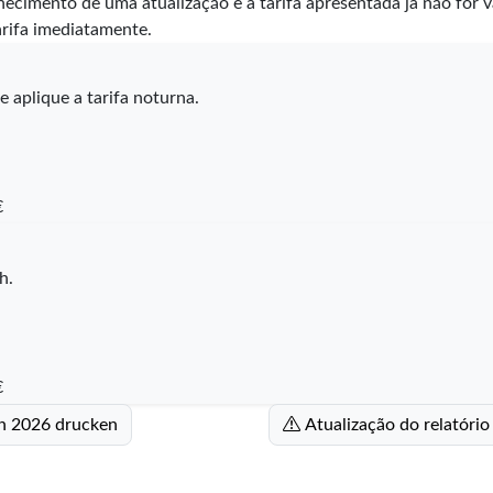
nhecimento de uma atualização e a tarifa apresentada já não for 
arifa imediatamente.
 aplique a tarifa noturna.
€
h.
€
hen 2026 drucken
Atualização do relatório