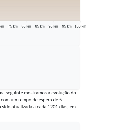
 km
75 km
80 km
85 km
90 km
95 km
100 km
rama seguinte mostramos a evolução do
ia com um tempo de espera de 5
em sido atualizada a cada
1201
dias, em