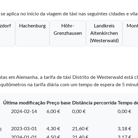
se aplica no início da viagem de táxi nas seguintes cidades e vila
zdorf
Hachenburg
Höhr-
Landkreis
Mont
Grenzhausen
Altenkirchen
(Westerwald)
atas em Alemanha, a tarifa de táxi Distrito de Westerwald está c
quilômetros na tarifa diária com um tempo de espera de 5 minut
Última modificação
Preço base
Distância percorrida
Tempo de
2024-02-14
6,00 €
0,00 €
0,00 €
n
2023-03-01
4,30 €
21,60 €
3,18 €
2024-01-01
4,50 €
21,40 €
3,17 €