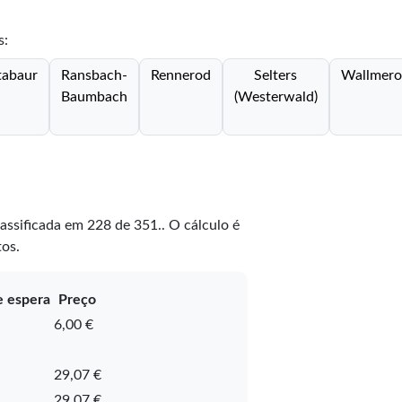
s:
abaur
Ransbach-
Rennerod
Selters
Wallmero
Baumbach
(Westerwald)
lassificada em
228
de
351
.
. O cálculo é
os.
 espera
Preço
6,00 €
29,07 €
29,07 €