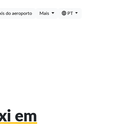
xis do aeroporto
Mais
PT
áxi em