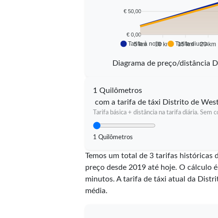
€ 50,00
€ 0,00
Tarifa à noite
Tarifa diurna
5 km
10 km
15 km
20 km
Diagrama de preço/distância D
1 Quilômetros
com a tarifa de táxi Distrito de We
Tarifa básica + distância na tarifa diária. Sem
1 Quilômetros
Temos um total de 3 tarifas históricas
preço desde 2019 até hoje. O cálculo 
minutos.
A tarifa de táxi atual da Dist
média.