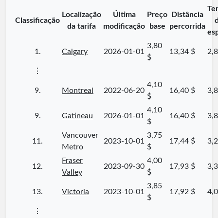
Te
Localização
Última
Preço
Distância
Classificação
da tarifa
modificação
base
percorrida
es
3,80
1.
Calgary
2026-01-01
13,34 $
2,8
$
⋮
4,10
9.
Montreal
2022-06-20
16,40 $
3,8
$
4,10
9.
Gatineau
2026-01-01
16,40 $
3,8
$
Vancouver
3,75
11.
2023-10-01
17,44 $
3,2
Metro
$
Fraser
4,00
12.
2023-09-30
17,93 $
3,3
Valley
$
3,85
13.
Victoria
2023-10-01
17,92 $
4,0
$
⋮