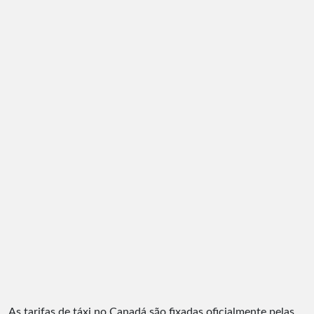
As tarifas de táxi no Canadá são fixadas oficialmente pelas