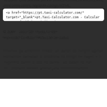
Se quiser criar um link para o Taxi-Calculator.de em seu site,
você pode usar o seguinte código HTML:
© 2009 - 2026 SIR Media GmbH
Impressão
Contato
Protecção de dados
Observe que as tarifas de táxi calculadas são sempre apenas
estimativas baseadas na distância, no tempo de viagem e na
respectiva tarifa de táxi. As tarifas calculadas não são
vinculativas e servem apenas para fins informativos.