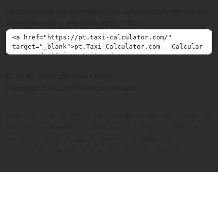
Se quiser criar um link para o Taxi-Calculator.de em seu site,
você pode usar o seguinte código HTML:
© 2009 - 2026 SIR Media GmbH
Impressão
Contato
Protecção de dados
Observe que as tarifas de táxi calculadas são sempre apenas
estimativas baseadas na distância, no tempo de viagem e na
respectiva tarifa de táxi. As tarifas calculadas não são
vinculativas e servem apenas para fins informativos.