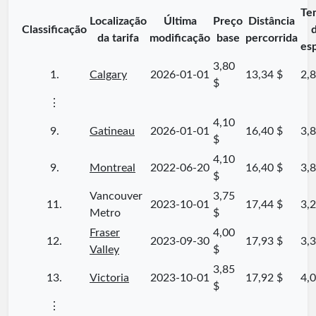
Te
Localização
Última
Preço
Distância
Classificação
da tarifa
modificação
base
percorrida
es
3,80
1.
Calgary
2026-01-01
13,34 $
2,8
$
⋮
4,10
9.
Gatineau
2026-01-01
16,40 $
3,8
$
4,10
9.
Montreal
2022-06-20
16,40 $
3,8
$
Vancouver
3,75
11.
2023-10-01
17,44 $
3,2
Metro
$
Fraser
4,00
12.
2023-09-30
17,93 $
3,3
Valley
$
3,85
13.
Victoria
2023-10-01
17,92 $
4,0
$
⋮