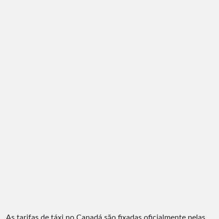
As tarifas de táxi no Canadá são fixadas oficialmente pelas