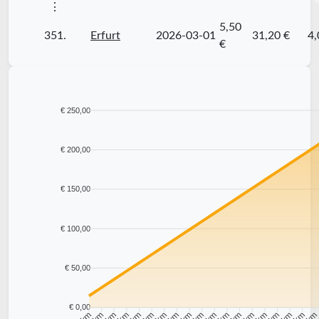
⋮
5,50
351.
Erfurt
2026-03-01
31,20 €
4,
€
€ 250,00
€ 200,00
€ 150,00
€ 100,00
€ 50,00
€ 0,00