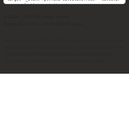
© 2009 - 2026 SIR Media GmbH
Impressão
Contato
Protecção de dados
Observe que as tarifas de táxi calculadas são sempre apenas
estimativas baseadas na distância, no tempo de viagem e na
respectiva tarifa de táxi. As tarifas calculadas não são
vinculativas e servem apenas para fins informativos.