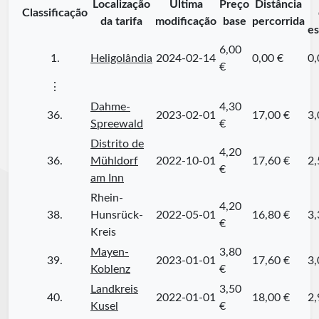
Localização
Última
Preço
Distância
Classificação
da tarifa
modificação
base
percorrida
es
6,00
1.
Heligolândia
2024-02-14
0,00 €
0,
€
⋮
Dahme-
4,30
36.
2023-02-01
17,00 €
3,
Spreewald
€
Distrito de
4,20
36.
Mühldorf
2022-10-01
17,60 €
2,
€
am Inn
Rhein-
4,20
38.
Hunsrück-
2022-05-01
16,80 €
3,
€
Kreis
Mayen-
3,80
39.
2023-01-01
17,60 €
3,
Koblenz
€
Landkreis
3,50
40.
2022-01-01
18,00 €
2,
Kusel
€