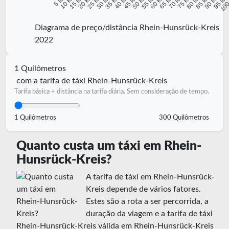
10 km
15 km
20 km
25 km
30 km
35 km
40 km
45 km
50 km
55 km
60 km
65 km
70 km
75 km
80 km
85 km
90 km
95 k
5 km
100
Diagrama de preço/distância Rhein-Hunsrück-Kreis
2022
1 Quilômetros
com a tarifa de táxi Rhein-Hunsrück-Kreis
Tarifa básica + distância na tarifa diária. Sem consideração de tempo.
1 Quilômetros
300 Quilômetros
Quanto custa um táxi em Rhein-
Hunsrück-Kreis?
A tarifa de táxi em Rhein-Hunsrück-
Kreis depende de vários fatores.
Estes são a rota a ser percorrida, a
duração da viagem e a tarifa de táxi
Rhein-Hunsrück-Kreis válida em Rhein-Hunsrück-Kreis