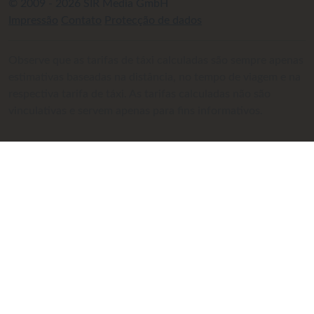
© 2009 - 2026 SIR Media GmbH
Impressão
Contato
Protecção de dados
Observe que as tarifas de táxi calculadas são sempre apenas
estimativas baseadas na distância, no tempo de viagem e na
respectiva tarifa de táxi. As tarifas calculadas não são
vinculativas e servem apenas para fins informativos.