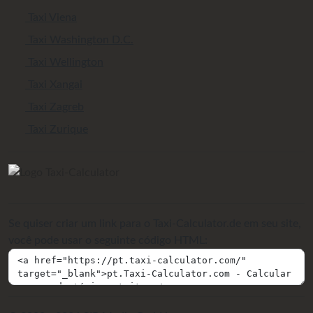
Taxi Viena
Taxi Washington D.C.
Taxi Wellington
Taxi Xangai
Taxi Zagreb
Taxi Zurique
Se quiser criar um link para o Taxi-Calculator.de em seu site,
você pode usar o seguinte código HTML: