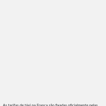
As tarifas de táxi na França são fixadas oficialmente pelas