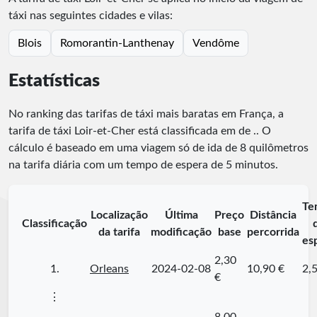
táxi nas seguintes cidades e vilas:
Blois
Romorantin-Lanthenay
Vendôme
Estatísticas
No ranking das tarifas de táxi mais baratas em França, a
tarifa de táxi Loir-et-Cher está classificada em
de
.
. O
cálculo é baseado em uma viagem só de ida de 8 quilômetros
na tarifa diária com um tempo de espera de 5 minutos.
Te
Localização
Última
Preço
Distância
Classificação
da tarifa
modificação
base
percorrida
es
2,30
1.
Orleans
2024-02-08
10,90 €
2,
€
⋮