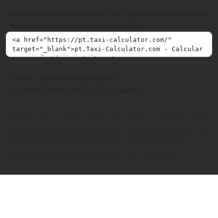
Se quiser criar um link para o Taxi-Calculator.de em seu site,
você pode usar o seguinte código HTML:
© 2009 - 2026 SIR Media GmbH
Impressão
Contato
Protecção de dados
Observe que as tarifas de táxi calculadas são sempre apenas
estimativas baseadas na distância, no tempo de viagem e na
respectiva tarifa de táxi. As tarifas calculadas não são
vinculativas e servem apenas para fins informativos.