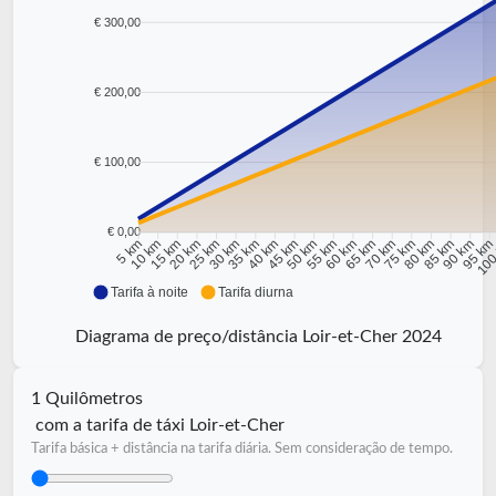
€ 300,00
€ 200,00
€ 100,00
€ 0,00
10 km
15 km
20 km
25 km
30 km
35 km
40 km
45 km
50 km
55 km
60 km
65 km
70 km
75 km
80 km
85 km
90 km
95 k
5 km
100
Tarifa à noite
Tarifa diurna
Diagrama de preço/distância Loir-et-Cher 2024
1 Quilômetros
com a tarifa de táxi Loir-et-Cher
Tarifa básica + distância na tarifa diária. Sem consideração de tempo.