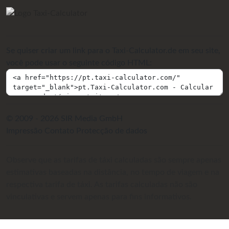
Se quiser criar um link para o Taxi-Calculator.de em seu site,
você pode usar o seguinte código HTML:
© 2009 - 2026 SIR Media GmbH
Impressão
Contato
Protecção de dados
Observe que as tarifas de táxi calculadas são sempre apenas
estimativas baseadas na distância, no tempo de viagem e na
respectiva tarifa de táxi. As tarifas calculadas não são
vinculativas e servem apenas para fins informativos.