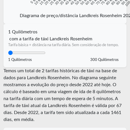
10 km
15 km
20 km
25 km
30 km
35 km
40 km
45 km
50 km
55 km
60 km
65 km
70 km
75 km
80 km
85 km
90 km
95 k
5 km
100
Diagrama de preço/distância Landkreis Rosenheim 20
1 Quilômetros
com a tarifa de táxi Landkreis Rosenheim
Tarifa básica + distância na tarifa diária. Sem consideração de tempo.
1 Quilômetros
300 Quilômetros
Temos um total de 2 tarifas históricas de táxi na base de
dados para Landkreis Rosenheim. No diagrama seguinte
mostramos a evolução do preço desde 2022 até hoje. O
cálculo é baseado em uma viagem de ida de 8 quilômetros
na tarifa diária com um tempo de espera de 5 minutos.
A
tarifa de táxi atual da Landkreis Rosenheim é válida por
67
dias. Desde
2022
, a tarifa tem sido atualizada a cada
1461
dias, em média.