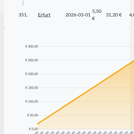
⋮
5,50
351.
Erfurt
2026-03-01
31,20 €
4,
€
€ 300,00
€ 250,00
€ 200,00
€ 150,00
€ 100,00
€ 50,00
€ 0,00