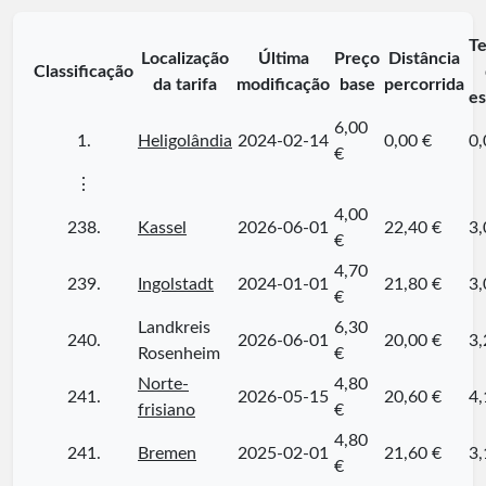
T
Localização
Última
Preço
Distância
Classificação
da tarifa
modificação
base
percorrida
es
6,00
1.
Heligolândia
2024-02-14
0,00 €
0,
€
⋮
4,00
238.
Kassel
2026-06-01
22,40 €
3,
€
4,70
239.
Ingolstadt
2024-01-01
21,80 €
3,
€
Landkreis
6,30
240.
2026-06-01
20,00 €
3,
Rosenheim
€
Norte-
4,80
241.
2026-05-15
20,60 €
4,
frisiano
€
4,80
241.
Bremen
2025-02-01
21,60 €
3,
€