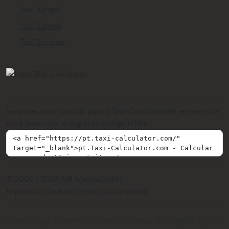
Taxi Xangai
Taxi Zagreb
Taxi Zurique
Se quiser criar um link para o Taxi-Calculator.de em seu site,
você pode usar o seguinte código HTML:
© 2009 - 2026 SIR Media GmbH
Impressão
Contato
Protecção de dados
Observe que as tarifas de táxi calculadas são sempre apenas