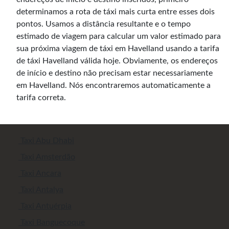
determinamos a rota de táxi mais curta entre esses dois
pontos. Usamos a distância resultante e o tempo
estimado de viagem para calcular um valor estimado para
sua próxima viagem de táxi em Havelland usando a tarifa
de táxi Havelland válida hoje. Obviamente, os endereços
de início e destino não precisam estar necessariamente
em Havelland. Nós encontraremos automaticamente a
tarifa correta.
Taxi Abu Dhabi
Taxi Amsterdão
Taxi Ancara
Taxi Antalya
Taxi Antuérpia
Taxi Banguecoque