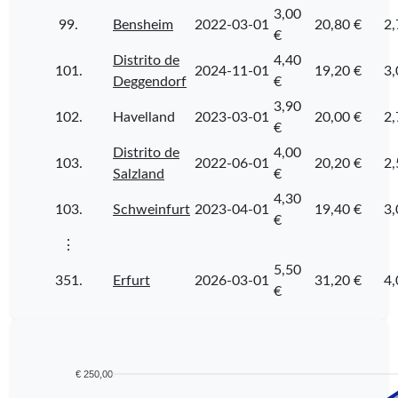
3,00
99.
Bensheim
2022-03-01
20,80 €
2,
€
Distrito de
4,40
101.
2024-11-01
19,20 €
3,
Deggendorf
€
3,90
102.
Havelland
2023-03-01
20,00 €
2,
€
Distrito de
4,00
103.
2022-06-01
20,20 €
2,
Salzland
€
4,30
103.
Schweinfurt
2023-04-01
19,40 €
3,
€
⋮
5,50
351.
Erfurt
2026-03-01
31,20 €
4,
€
€ 250,00