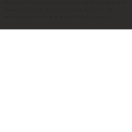
estimativas baseadas na distância, no tempo de viagem e na
respectiva tarifa de táxi. As tarifas calculadas não são
vinculativas e servem apenas para fins informativos.