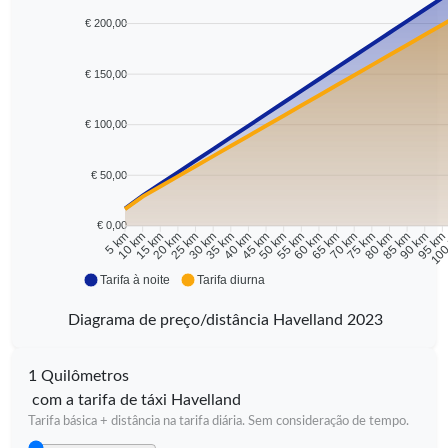
€ 200,00
€ 150,00
€ 100,00
€ 50,00
€ 0,00
10 km
15 km
20 km
25 km
30 km
35 km
40 km
45 km
50 km
55 km
60 km
65 km
70 km
75 km
80 km
85 km
90 km
95 k
5 km
100
Tarifa à noite
Tarifa diurna
Diagrama de preço/distância Havelland 2023
1 Quilômetros
com a tarifa de táxi Havelland
Tarifa básica + distância na tarifa diária. Sem consideração de tempo.