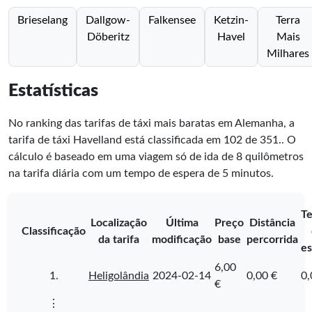
Brieselang
Dallgow-
Falkensee
Ketzin-
Terra
Döberitz
Havel
Mais
Milhares
Estatísticas
No ranking das tarifas de táxi mais baratas em Alemanha, a
tarifa de táxi Havelland está classificada em
102
de
351
.
. O
cálculo é baseado em uma viagem só de ida de 8 quilômetros
na tarifa diária com um tempo de espera de 5 minutos.
T
Localização
Última
Preço
Distância
Classificação
da tarifa
modificação
base
percorrida
es
6,00
1.
Heligolândia
2024-02-14
0,00 €
0,
€
⋮