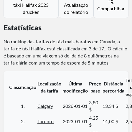
táxi Halifax 2023
Atualização
Compartilhar
drucken
do relatório
Estatísticas
No ranking das tarifas de táxi mais baratas em Canadá, a
tarifa de táxi Halifax está classificada em
3
de
17
.
. O cálculo
é baseado em uma viagem só de ida de 8 quilômetros na
tarifa diária com um tempo de espera de 5 minutos.
Te
Localização
Última
Preço
Distância
Classificação
da tarifa
modificação
base
percorrida
es
3,80
1.
Calgary
2026-01-01
13,34 $
2,8
$
4,25
2.
Toronto
2023-01-01
14,00 $
2,5
$