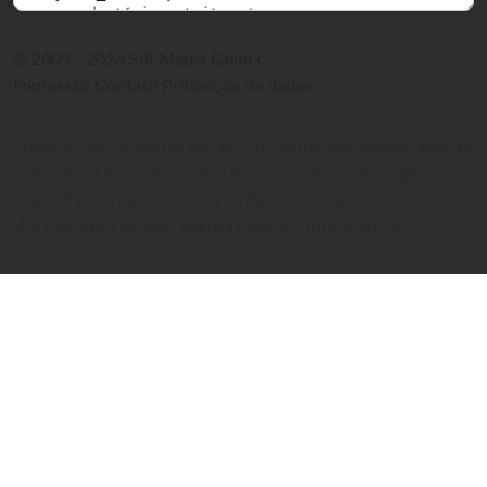
© 2009 - 2026 SIR Media GmbH
Impressão
Contato
Protecção de dados
Observe que as tarifas de táxi calculadas são sempre apenas
estimativas baseadas na distância, no tempo de viagem e na
respectiva tarifa de táxi. As tarifas calculadas não são
vinculativas e servem apenas para fins informativos.