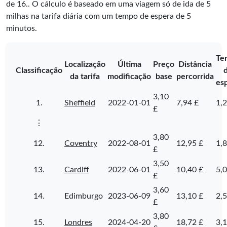
de
16
.
. O cálculo é baseado em uma viagem só de ida de 5
milhas na tarifa diária com um tempo de espera de 5
minutos.
Te
Localização
Última
Preço
Distância
Classificação
da tarifa
modificação
base
percorrida
es
3,10
1.
Sheffield
2022-01-01
7,94 £
1,2
£
⋮
3,80
12.
Coventry
2022-08-01
12,95 £
1,8
£
3,50
13.
Cardiff
2022-06-01
10,40 £
5,0
£
3,60
14.
Edimburgo
2023-06-09
13,10 £
2,5
£
3,80
15.
Londres
2024-04-20
18,72 £
3,1