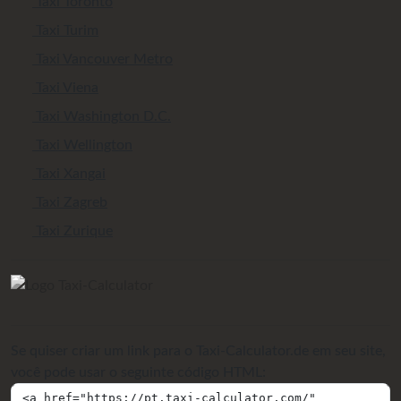
Taxi Toronto
Taxi Turim
Taxi Vancouver Metro
Taxi Viena
Taxi Washington D.C.
Taxi Wellington
Taxi Xangai
Taxi Zagreb
Taxi Zurique
Se quiser criar um link para o Taxi-Calculator.de em seu site,
você pode usar o seguinte código HTML: