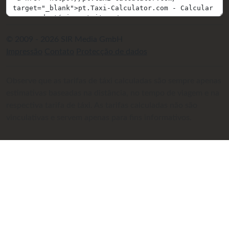
© 2009 - 2026 SIR Media GmbH
Impressão
Contato
Protecção de dados
Observe que as tarifas de táxi calculadas são sempre apenas
estimativas baseadas na distância, no tempo de viagem e na
respectiva tarifa de táxi. As tarifas calculadas não são
vinculativas e servem apenas para fins informativos.