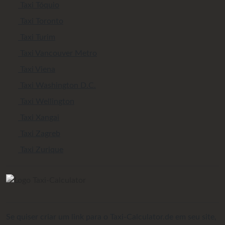
Taxi Tóquio
Taxi Toronto
Taxi Turim
Taxi Vancouver Metro
Taxi Viena
Taxi Washington D.C.
Taxi Wellington
Taxi Xangai
Taxi Zagreb
Taxi Zurique
Se quiser criar um link para o Taxi-Calculator.de em seu site,