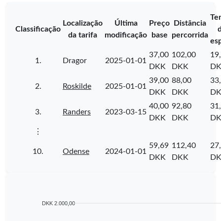
Te
Localização
Última
Preço
Distância
Classificação
da tarifa
modificação
base
percorrida
es
37,00
102,00
19
1.
Dragor
2025-01-01
DKK
DKK
D
39,00
88,00
33
2.
Roskilde
2025-01-01
DKK
DKK
D
40,00
92,80
31
3.
Randers
2023-03-15
DKK
DKK
D
⋮
59,69
112,40
27
10.
Odense
2024-01-01
DKK
DKK
D
DKK 2.000,00