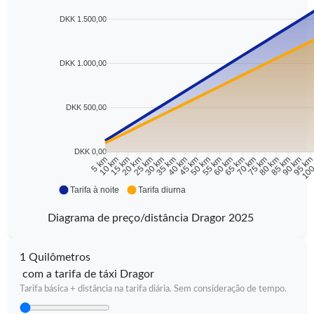
DKK 1.500,00
DKK 1.000,00
DKK 500,00
DKK 0,00
10 km
15 km
20 km
25 km
30 km
35 km
40 km
45 km
50 km
55 km
60 km
65 km
70 km
75 km
80 km
85 km
90 km
95 k
5 km
100
Tarifa à noite
Tarifa diurna
Diagrama de preço/distância Dragor 2025
1 Quilômetros
com a tarifa de táxi Dragor
Tarifa básica + distância na tarifa diária. Sem consideração de tempo.