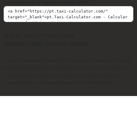
você pode usar o seguinte código HTML:
© 2009 - 2026 SIR Media GmbH
Impressão
Contato
Protecção de dados
Observe que as tarifas de táxi calculadas são sempre apenas
estimativas baseadas na distância, no tempo de viagem e na
respectiva tarifa de táxi. As tarifas calculadas não são
vinculativas e servem apenas para fins informativos.