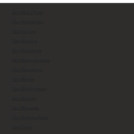
Taxi Abu Dhabi
Taxi Amsterdão
Taxi Ancara
Taxi Antalya
Taxi Antuérpia
Taxi Banguecoque
Taxi Barcelona
Taxi Berlim
Taxi Birmingham
Taxi Boston
Taxi Bruxelas
Taxi Buenos Aires
Taxi Cairo