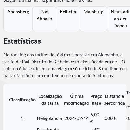
viagem de táxi nas seguintes cidades e vilas:
Abensberg
Bad
Kelheim
Mainburg
Neustadt
Abbach
an der
Donau
Estatísticas
No ranking das tarifas de táxi mais baratas em Alemanha, a
tarifa de táxi Distrito de Kelheim está classificada em
de
.
. O
cálculo é baseado em uma viagem só de ida de 8 quilômetros
na tarifa diária com um tempo de espera de 5 minutos.
T
Localização
Última
Preço
Distância
Classificação
da tarifa
modificação
base
percorrida
e
6,00
1.
Heligolândia
2024-02-14
0,00 €
0
€