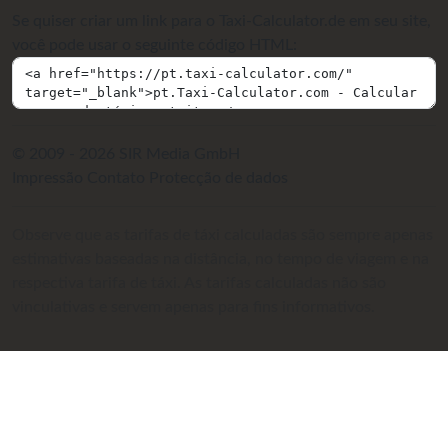
Se quiser criar um link para o Taxi-Calculator.de em seu site,
você pode usar o seguinte código HTML:
© 2009 - 2026 SIR Media GmbH
Impressão
Contato
Protecção de dados
Observe que as tarifas de táxi calculadas são sempre apenas
estimativas baseadas na distância, no tempo de viagem e na
respectiva tarifa de táxi. As tarifas calculadas não são
vinculativas e servem apenas para fins informativos.