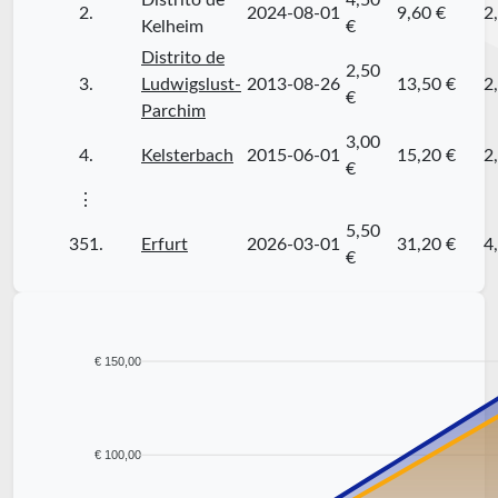
Distrito de
4,50
2.
2024-08-01
9,60 €
2
Kelheim
€
Distrito de
2,50
3.
Ludwigslust-
2013-08-26
13,50 €
2
€
Parchim
3,00
4.
Kelsterbach
2015-06-01
15,20 €
2
€
⋮
5,50
351.
Erfurt
2026-03-01
31,20 €
4
€
€ 150,00
€ 100,00