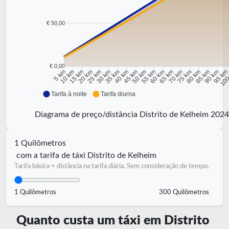
€ 50,00
€ 0,00
10 km
15 km
20 km
25 km
30 km
35 km
40 km
45 km
50 km
55 km
60 km
65 km
70 km
75 km
80 km
85 km
90 km
95 k
5 km
100
Tarifa à noite
Tarifa diurna
Diagrama de preço/distância Distrito de Kelheim 2024
1 Quilômetros
com a tarifa de táxi Distrito de Kelheim
Tarifa básica + distância na tarifa diária. Sem consideração de tempo.
1 Quilômetros
300 Quilômetros
Quanto custa um táxi em Distrito