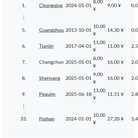
8,00
1.
Chongqing
2024-01-01
9,00 ¥
0,0
¥
⋮
10,00
5.
Guangzhou
2013-10-01
14,30 ¥
0,0
¥
11,00
6.
Tianjin
2017-04-01
11,00 ¥
2,5
¥
8,00
7.
Changchun
2025-01-01
16,00 ¥
2,0
¥
9,00
8.
Shenyang
2025-01-01
16,00 ¥
2,0
¥
13,00
9.
Pequim
2025-06-18
11,51 ¥
2,8
¥
⋮
10,00
33.
Foshan
2024-01-01
27,20 ¥
5,4
¥