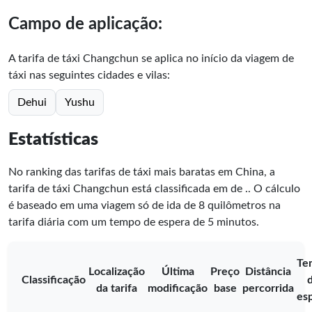
Campo de aplicação:
A tarifa de táxi Changchun se aplica no início da viagem de
táxi nas seguintes cidades e vilas:
Dehui
Yushu
Estatísticas
No ranking das tarifas de táxi mais baratas em China, a
tarifa de táxi Changchun está classificada em
de
.
. O cálculo
é baseado em uma viagem só de ida de 8 quilômetros na
tarifa diária com um tempo de espera de 5 minutos.
Te
Localização
Última
Preço
Distância
Classificação
da tarifa
modificação
base
percorrida
es