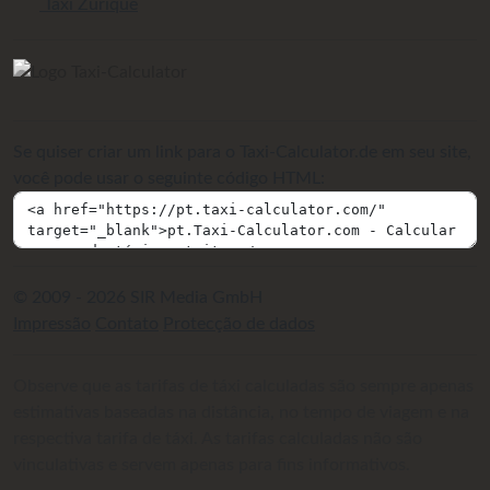
Taxi Zurique
Se quiser criar um link para o Taxi-Calculator.de em seu site,
você pode usar o seguinte código HTML:
© 2009 - 2026 SIR Media GmbH
Impressão
Contato
Protecção de dados
Observe que as tarifas de táxi calculadas são sempre apenas
estimativas baseadas na distância, no tempo de viagem e na
respectiva tarifa de táxi. As tarifas calculadas não são
vinculativas e servem apenas para fins informativos.