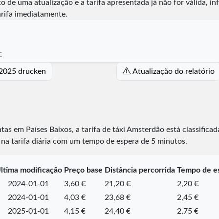
o de uma atualização e a tarifa apresentada já não for válida, i
arifa imediatamente.
€
 2025 drucken
Atualização do relatório
atas em Países Baixos, a tarifa de táxi Amsterdão está classifica
 na tarifa diária com um tempo de espera de 5 minutos.
ltima modificação
Preço base
Distância percorrida
Tempo de e
2024-01-01
3,60 €
21,20 €
2,20 €
2024-01-01
4,03 €
23,68 €
2,45 €
2025-01-01
4,15 €
24,40 €
2,75 €