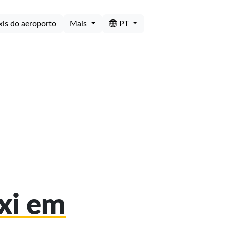
xis do aeroporto
Mais
PT
áxi em