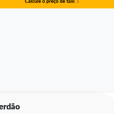
Calcule o preço de táxi
terdão