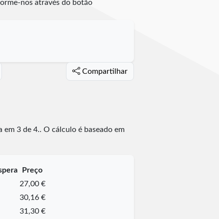
nforme-nos através do botão
Compartilhar
da em
3
de
4
.
. O cálculo é baseado em
spera
Preço
27,00 €
30,16 €
31,30 €