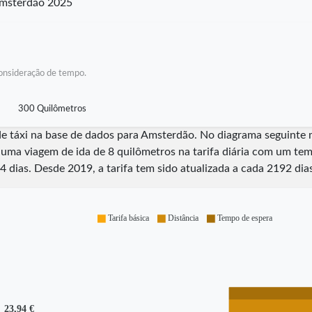
Amsterdão 2025
 consideração de tempo.
300 Quilômetros
s de táxi na base de dados para Amsterdão. No diagrama seguint
 uma viagem de ida de 8 quilômetros na tarifa diária com um te
4
dias. Desde
2019
, a tarifa tem sido atualizada a cada
2192
dia
Tarifa básica
Distância
Tempo de espera
23,94 €