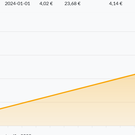
2024-01-01
4,02 €
23,68 €
4,14 €
25 km
30 km
35 km
40 km
45 km
50 km
55 km
60 km
65 km
70