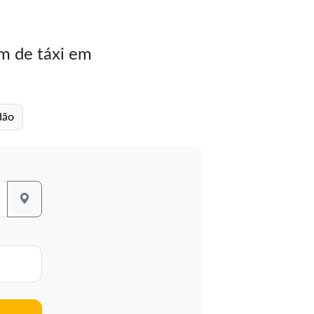
m de táxi em
dão