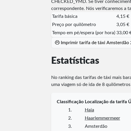
CHECKED_YMD
. Se tiver conheciment
correspondente. Nós verificaremos a t
Tarifa básica
4,15 €
Preço por quilômetro
3,05 €
Tempo em pé/espera (por hora)
33,00 
Imprimir tarifa de táxi Amsterdão
Estatísticas
No ranking das tarifas de táxi mais bar
uma viagem só de ida de 8 quilômetros
Classificação
Localização da tarifa
Ú
1.
Haia
2.
Haarlemmermeer
3.
Amsterdão