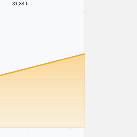
31,84 €
 km
75 km
80 km
85 km
90 km
95 km
100 km